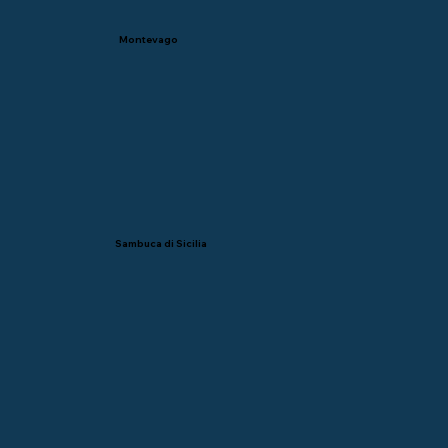
Montevago
Sambuca di Sicilia