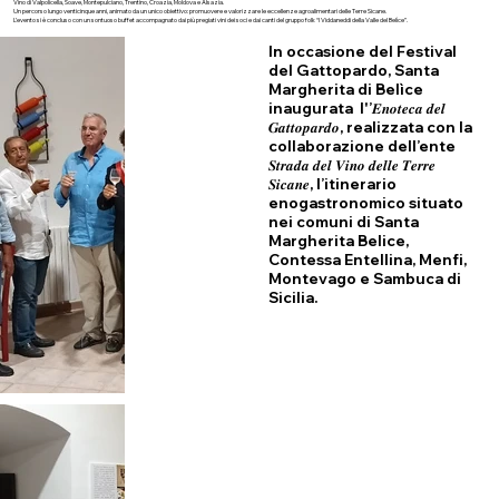
Vino di Valpolicella, Soave, Montepulciano, Trentino, Croazia, Moldova e Alsazia.
Un percorso lungo venticinque anni, animato da un unico obiettivo: promuovere e valorizzare le eccellenze agroalimentari delle Terre Sicane.
L’evento si è concluso con un sontuoso buffet accompagnato dai più pregiati vini dei soci e dai canti del gruppo folk “I Viddaneddi della Valle del Belìce”.
In occasione del Festival
del Gattopardo, Santa
Margherita di Belìce
inaugurata l'’𝑬𝒏𝒐𝒕𝒆𝒄𝒂 𝒅𝒆𝒍
𝑮𝒂𝒕𝒕𝒐𝒑𝒂𝒓𝒅𝒐, realizzata con la
collaborazione dell’ente
𝑺𝒕𝒓𝒂𝒅𝒂 𝒅𝒆𝒍 𝑽𝒊𝒏𝒐 𝒅𝒆𝒍𝒍𝒆 𝑻𝒆𝒓𝒓𝒆
𝑺𝒊𝒄𝒂𝒏𝒆, l’itinerario
enogastronomico situato
nei comuni di Santa
Margherita Belice,
Contessa Entellina, Menfi,
Montevago e Sambuca di
Sicilia.