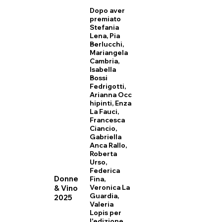
Dopo aver
premiato
Stefania
Lena, Pia
Berlucchi,
Mariangela
Cambria,
Isabella
Bossi
Fedrigotti,
Arianna Occ
hipinti, Enza
La Fauci,
Francesca
Ciancio,
Gabriella
Anca Rallo,
Roberta
Urso,
Federica
Donne
Fina,
& Vino
Veronica La
Guardia,
2025
Valeria
Lopis per
l'edizione