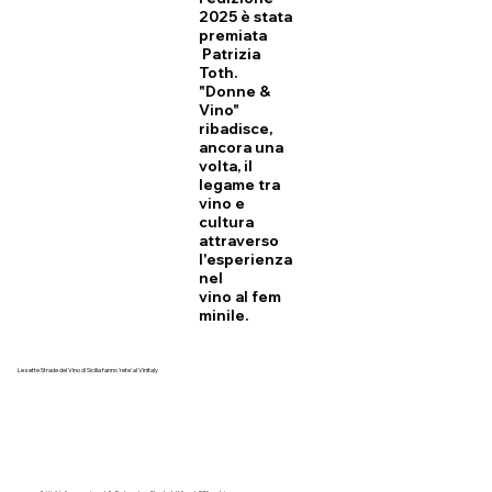
2025 è stata
premiata
Patrizia
Toth.
"Donne &
Vino"
ribadisce,
ancora una
volta, il
legame tra
vino e
cultura
attraverso
l'esperienza
nel
vino al fem
minile.
Le sette Strade del Vino di Sicilia fanno 'rete' al Vinitaly