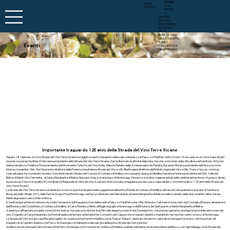
REPUBB
UNIONE
LICA
EUROPEA
ITALIAN
A
REGIONE
SICILIANA
ASSESSORATO
REGIONALE
DELLA
AGRICOLTURA
DELLO SVILUPPO
RURALE
Eventi
E DELLA PESCA
MEDITERRANEA
Importante traguardo: I 25 anni della Strada del Vino Terre Sicane
Sabato 28 febbraio 2026 la Strada del Vino Terre Sicane ha tagliato il nastro d’argento nella sala conferenze di Palazzo Panitteri. Sotto il motto “Il vino unisce ciò che il mare divide”,
ha preso la parola Gunther Di Giovanna presidente della Strada del Vino Terre Sicane, che ha illustrato le attività della rete che unisce il mondo della viticoltura del territorio. Al tavolo
della presidenza, Federica Fina presidente del Movimento Turismo del Vino Sicilia, Alessio Planeta delle Aziende agricole Planeta, Susanna Gristina presidente dell’Associazione
Internazionale Iter Vitis, Gori Sparacino direttore della Federazione Italiana Strade del Vino e Vito Bentivegna direttore dell’Istituto regionale Vino e Olio. Franco Nuccio, come da
consuetudine, ha coordinato l’evento. Sono intervenuti i Sindaci dei Comuni di Contessa Entellina con Leonardo Spera, di Gibellina Salvatore Sutera presidente del GAL Valle del
Belìce, di Menfi Vito Clemente, di Santa Margherita di Belìce Gaspare Viola, il vicesindaco di Montevago Vincenzo e, inoltre, i rappresentati delle cantine del territorio. Ha preso, altresì,
la parola Leo Ciaccio in qualità di Coordinatore Regionale di Città del vino. A ognuno di loro è stata omaggiata una lussuosa copia del libro commemorativo “I 25 anni della Strada del
Vino Terre Sicane”.
La Strada del Vino Terre Sicane è un itinerario in cui ci si può immergere nelle suggestioni dell'antica Entella di Contessa Entellina, nel fascino del quartiere saraceno di Sambuca
Borgo più bello d'Italia 2016, nelle Terme Acqua Pia di Montevago, nel Parco Letterario del Gattopardo di Santa Margherita di Belice e nello scenario delle dolci e fertili colline che da
Menfi degradano verso il Mar d'Africa.
In venticinque anni le iniziative sono state numerose: dall'inaugurazione della sede a Palazzo Panitteri a Iter Vitis, Itinerario Culturale riconosciuto dal Consiglio d'Europa, all'apertura
dell’Enoteca del Condottiero a Contessa Entellina, di Casa Planeta a Menfi, di Baglio Ingoglia a Montevago e dell’Enoteca del Gattopardo a Santa Margherita di Belice.
A queste si affiancano progetti come DiVinCinema, che unisce la visione di un film alla degustazione di vini; Donne&Vino, che premia ogni anno una figura femminile del mondo del
vino, il Vigneto di Cana impiantato da Donnafugata nel terreno antistante l’ex Convento dei Cappuccini e il vigneto didattico impiantato nel vecchio centro storico di Montevago.
La Strada del Vino è stata capofila del progetto di cooperazione transfrontaliera con la Tunisia "Magon", dedicato al turismo culturale ed enogastronomico, che ha portato all'
impianto di un vigneto didattico nel Parco Archeologico di Selinunte e alla nascita della prima Strada del Vino tunisina.
Di rilievo anche l'annuale Terre Sicane Wine Fest, in sinergia con il comune di Contessa Entellina, ospitato nell'Abbazia di Santa Maria del Bosco, con i gemellaggi con le Strade del