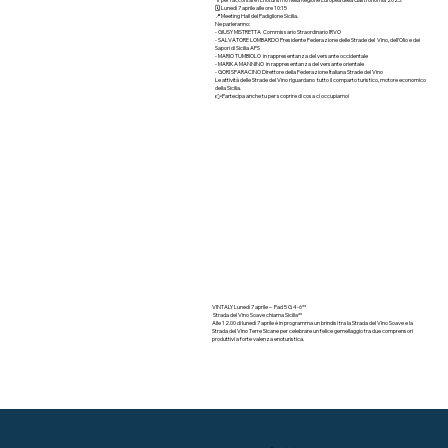
🗓️ Lunedì 7 aprile alle ore 10:15
📍Meeting Hall del Padiglione Sicilia.
Ne parleranno:
- GIUSY MISTRETTA Commissario Straordinario IRVO
- SALVATORE LOMBARDO Presidente Federazione delle Strade del Vino, dell’Olio e dei
Sapori di Sicilia APS
- MARIO TUMBIOLO in rappresentanza del versante occidentale
- MARIKA MANNINO in rappresentanza del versante orientale
- GORI SPARACINO Direttore della Federazione Italiana Strade del Vino
Le attività delle Strade del Vino riguardano tutto il comparto turistico, motore economico
della Sicilia.
👉Partecipa anche tu per scoprire di cosa ci occupiamo!
VINTALY Lunedì 7 aprile – Pad 5 G 4-6**
Strada del Vino Soave chiama Sicilia**
Alle 12.00 di lunedì 7 aprile è in programma un brindisi tra la Strada del Vino Soave e la
Strada del Vino Terre Sicane per celebrare un felice gemellaggio tra due comprensori
produttivi a forte valenza enoturistica.