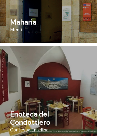
Maharia
Menfi
Enoteca del
Condottiero
Contessa Entellina