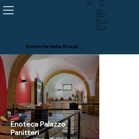
REPUBB
UNIONE
LICA
EUROPEA
ITALIAN
A
REGIONE
SICILIANA
ASSESSORATO
REGIONALE
DELLA
AGRICOLTURA
DELLO SVILUPPO
RURALE
E DELLA PESCA
MEDITERRANEA
Enoteche della Strada
Enoteca Palazzo
Panitteri