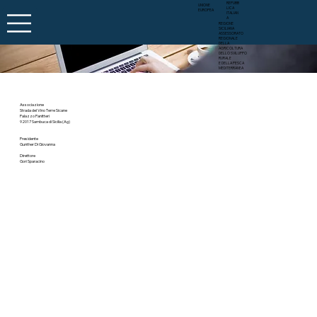
REPUBB
UNIONE
LICA
EUROPEA
ITALIAN
A
REGIONE
SICILIANA
ASSESSORATO
REGIONALE
DELLA
AGRICOLTURA
DELLO SVILUPPO
RURALE
E DELLA PESCA
MEDITERRANEA
Associazione
Strada del Vino Terre Sicane
Palazzo Panitteri
92017 Sambuca di Sicilia (Ag)
Presidente
Gunther Di Giovanna
Direttore
Gori Sparacino