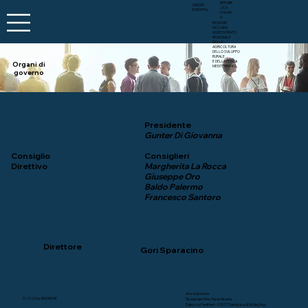
REPUBB
UNIONE
LICA
EUROPEA
ITALIAN
A
REGIONE
SICILIANA
ASSESSORATO
REGIONALE
DELLA
AGRICOLTURA
DELLO SVILUPPO
RURALE
E DELLA PESCA
Organi di
MEDITERRANEA
governo
Presidente
Gunter Di Giovanna
Consiglieri
Consiglio
Margherita La Rocca
Direttivo
Giuseppe Oro
Baldo Palermo
Francesco Santoro
Direttore
Gori Sparacino
Associazione
Strada del Vino Terre Sicane
© 2025 by RISORSAE
Palazzo Panitteri - 92017 Sambuca di Sicilia (Ag)