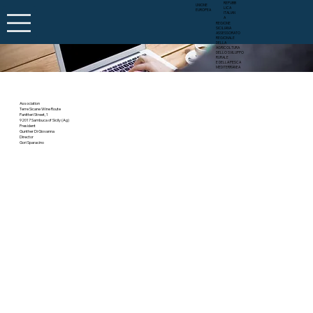
REPUBB
UNIONE
LICA
EUROPEA
ITALIAN
A
REGIONE
SICILIANA
ASSESSORATO
REGIONALE
DELLA
AGRICOLTURA
DELLO SVILUPPO
RURALE
E DELLA PESCA
MEDITERRANEA
Association
Terre Sicane Wine Route
Panitteri Street, 1
92017 Sambuca of Sicily (Ag)
President
Gunther Di Giovanna
Director
Gori Sparacino