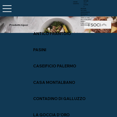
REPUBB
UNIONE
LICA
EUROPEA
ITALIAN
A
REGIONE
SICILIANA
ASSESSORATO
REGIONALE
DELLA
AGRICOLTURA
DELLO SVILUPPO
RURALE
I SOCI
E DELLA PESCA
Prodotti tipici
MEDITERRANEA
ANTICO FRANTOIO
PASINI
CASEIFICIO PALERMO
CASA MONTALBANO
CONTADINO DI GALLUZZO
LA GOCCIA D'ORO