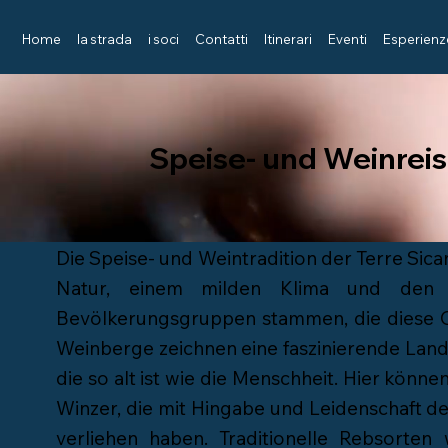
Home
la strada
i soci
Contatti
Itinerari
Eventi
Esperienz
Speise- und Weinrei
Die Speise- und Weintradition der Terre Sica
Natur, einem milden Klima und den kul
Bevölkerungsgruppen stammen, die diese Or
Weinberge zeichnen eine faszinierende Land
die so alt ist wie die Menschheit. Hier kön
Winzer, die mit Hingabe und Leidenschaft d
verliehen haben. Traditionelle Rebsorten